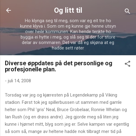
Gå til hovedinnhold
Og litt til
Ho klynga seg til meg, som var eg eit tre ho
kunne klyva i. Som om eg kunne gje henne utsyn
over heile kommunen. Kan hende tenkte ho
byggja ei hytte i meg, og slå seg til der for store
delar av sommaren. Det var då eg skjøna at eg
hadde sett røter
Diverse øppdates på det personlige og
profesjonelle plan.
-
juli 14, 2008
Torsdag var jeg og kjæresten på Legendekamp på Viking
stadion. Først tok jeg spillerbussen ut sammen med gamle
helter som Phil 'gris' Neal, Bruce Grobelaar, Ronnie Whelan og
Ian Rush (og en drøss andre). Jeg gjorde meg så liten jeg
kunne i hjørnet mitt, blyg som jeg er. Selve kampen var egentlig
så som så, mange av heltene hadde nok tilbragt mer tid på