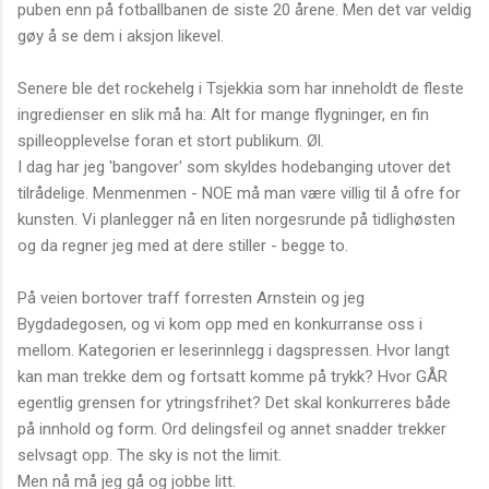
puben enn på fotballbanen de siste 20 årene. Men det var veldig
gøy å se dem i aksjon likevel.
Senere ble det rockehelg i Tsjekkia som har inneholdt de fleste
ingredienser en slik må ha: Alt for mange flygninger, en fin
spilleopplevelse foran et stort publikum. Øl.
I dag har jeg 'bangover' som skyldes hodebanging utover det
tilrådelige. Menmenmen - NOE må man være villig til å ofre for
kunsten. Vi planlegger nå en liten norgesrunde på tidlighøsten
og da regner jeg med at dere stiller - begge to.
På veien bortover traff forresten Arnstein og jeg
Bygdadegosen, og vi kom opp med en konkurranse oss i
mellom. Kategorien er leserinnlegg i dagspressen. Hvor langt
kan man trekke dem og fortsatt komme på trykk? Hvor GÅR
egentlig grensen for ytringsfrihet? Det skal konkurreres både
på innhold og form. Ord delingsfeil og annet snadder trekker
selvsagt opp. The sky is not the limit.
Men nå må jeg gå og jobbe litt.