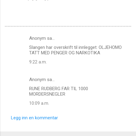
Anonym sa…
K
Slangen har overskrift til innlegget: OLJEHOMO
o
TATT MED PENGER OG NARKOTIKA
m
9:22 a.m.
m
e
Anonym sa…
n
RUNE RUDBERG FAR TIL 1000
t
MORDERSNEGLER
a
10:09 a.m.
r
e
Legg inn en kommentar
r